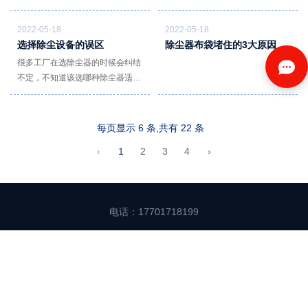
心的一个问题
人们迫切期望Z大限度地提高切割
加工效率，因此在切割速度、切割
2022-05-18
2022-05-18
质量、缩短上下换板时间等方面存
选择除尘设备的误区
除尘器布袋堵住的3大原因
在优点的干式激光切割已逐渐成为
很多工厂在选除尘器的时候会纠结
一种潮流。当然，我们也不应忽视
不定，不知道该选哪种除尘器适用
一味地跟风可能带来的不利影响。
在自己工况上，问的比较多的是打
磨切割的工厂工况，那今天小编来
谈谈打磨切割的工况该选用哪种除
每页显示 6 条,共有 22 条
尘器合适呢！
‹
1
2
3
4
›
电话：17701718199 18202185371 地址：浙江省嘉兴市嘉
电话：17701718199
善县世纪大道3088号6幢