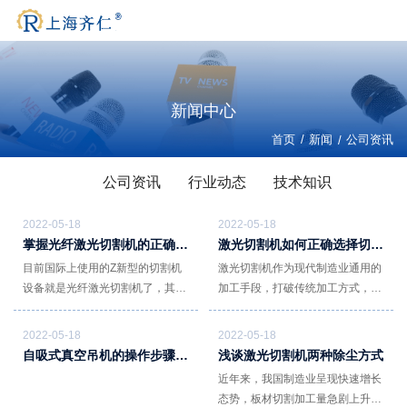
新闻中心
/
首页
新闻
/
公司资讯
公司资讯
行业动态
技术知识
2022-05-18
2022-05-18
掌握光纤激光切割机的正确使
激光切割机如何正确选择切割
用方法
气体
目前国际上使用的Z新型的切割机
激光切割机作为现代制造业通用的
设备就是光纤激光切割机了，其通
加工手段，打破传统加工方式，以
过高能量密度的激光光束输出，就
全新的切割工艺在各行各业广泛应
可以将激光光束聚集到加工工件的
用，尤其是光纤激光切割机，近年
2022-05-18
2022-05-18
表面上，这样工作就会瞬间的实现
来呈“火箭式”发展。然后，激光切
自吸式真空吊机的操作步骤有
浅谈激光切割机两种除尘方式
哪些？ 工作原理是什么？
设备的物化与气化，这样就会达到
割机在切割的过程中必须要使用辅
近年来，我国制造业呈现快速增长
自动切割的目的。
助气体，这也是很多用户都比较关
态势，板材切割加工量急剧上升，