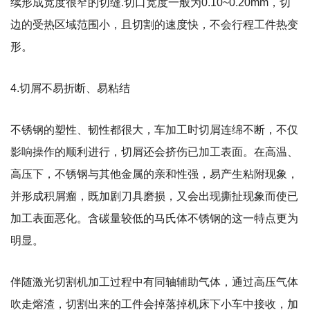
续形成宽度很窄的切缝.切口宽度一般为0.10~0.20mm，切
边的受热区域范围小，且切割的速度快，不会行程工件热变
形。
4.切屑不易折断、易粘结
不锈钢的塑性、韧性都很大，车加工时切屑连绵不断，不仅
影响操作的顺利进行，切屑还会挤伤已加工表面。在高温、
高压下，不锈钢与其他金属的亲和性强，易产生粘附现象，
并形成积屑瘤，既加剧刀具磨损，又会出现撕扯现象而使已
加工表面恶化。含碳量较低的马氏体不锈钢的这一特点更为
明显。
伴随激光切割机加工过程中有同轴辅助气体，通过高压气体
吹走熔渣，切割出来的工件会掉落掉机床下小车中接收，加